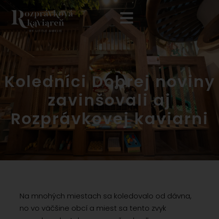
Koledníci Dobrej noviny
zavinšovali aj
Rozprávkovej kaviarni
Na mnohých miestach sa koledovalo od dávna,
no vo väčšine obcí a miest sa tento zvyk