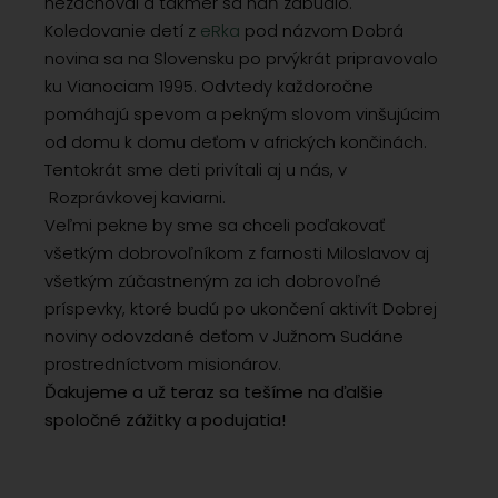
nezachoval a takmer sa naň zabudlo.
Koledovanie detí z
eRka
pod názvom Dobrá
novina sa na Slovensku po prvýkrát pripravovalo
ku Vianociam 1995. Odvtedy každoročne
pomáhajú spevom a pekným slovom vinšujúcim
od domu k domu deťom v afrických končinách.
Tentokrát sme deti privítali aj u nás, v
Rozprávkovej kaviarni.
Veľmi pekne by sme sa chceli poďakovať
všetkým dobrovoľníkom z farnosti Miloslavov aj
všetkým zúčastneným za ich dobrovoľné
príspevky, ktoré budú po ukončení aktivít Dobrej
noviny odovzdané deťom v Južnom Sudáne
prostredníctvom misionárov.
Ďakujeme a už teraz sa tešíme na ďalšie
spoločné zážitky a podujatia!