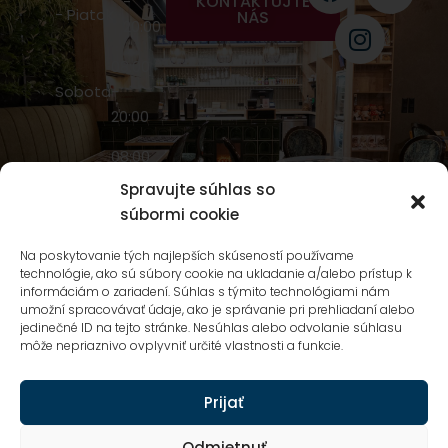
KONTAKTUJTE
-
- Piatok
NÁS
20:00
08:00
Sobota
-
20:00
08:00
Nedeľa
-
Spravujte súhlas so
20:00
súbormi cookie
NIVY
Na poskytovanie tých najlepších skúseností používame
technológie, ako sú súbory cookie na ukladanie a/alebo prístup k
CENTRUM
informáciám o zariadení. Súhlas s týmito technológiami nám
Mlynské Nivy
umožní spracovávať údaje, ako je správanie pri prehliadaní alebo
5A,
jedinečné ID na tejto stránke. Nesúhlas alebo odvolanie súhlasu
môže nepriaznivo ovplyvniť určité vlastnosti a funkcie.
Bratislava
Prijať
Odmietnuť