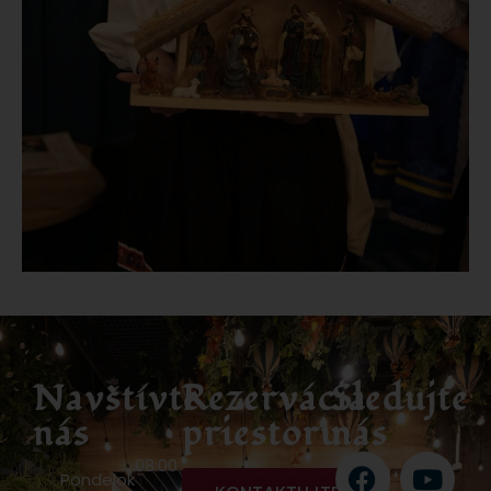
Navštívte
Rezervácia
Sledujte
nás
priestoru
nás
08:00
Pondelok