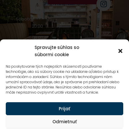
20:00
08:00
Sobota
-
20:00
08:00
Nedeľa
-
Spravujte súhlas so
20:00
súbormi cookie
NIVY
Na poskytovanie tých najlepších skúseností používame
technológie, ako sú súbory cookie na ukladanie a/alebo prístup k
CENTRUM
informáciám o zariadení. Súhlas s týmito technológiami nám
Mlynské Nivy
umožní spracovávať údaje, ako je správanie pri prehliadaní alebo
5A,
jedinečné ID na tejto stránke. Nesúhlas alebo odvolanie súhlasu
môže nepriaznivo ovplyvniť určité vlastnosti a funkcie.
Bratislava
Prijať
Odmietnuť
Ochrana osobných údajov