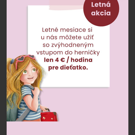
Adresa
NIVY CENTRUM
Mlynské Nivy 5A
Bratislava
Zodpovedné vedúca:
Oleksandra Marhita