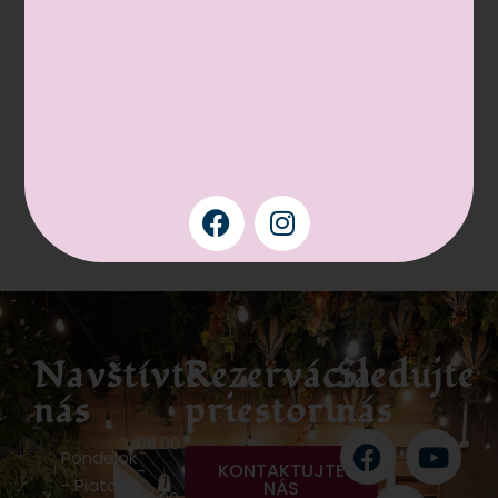
+421 902 081 811
FAKTURAČNÉ ÚDAJE:
Little Amélie s.r.o., Hodžova ulica 2233/5, 900 42
Miloslavov
IČO: 55107354
DIČ: 2121872456
IČ DPH: SK2121872456
Navštívte
Rezervácia
Sledujte
nás
priestoru
nás
08:00
Pondelok
KONTAKTUJTE
-
- Piatok
NÁS