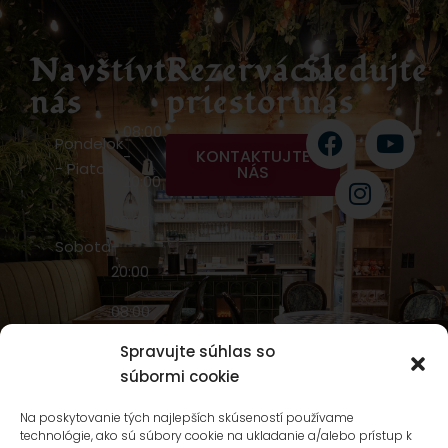
Navštívte
Rezervácia
Sledujte
nás
priestoru
nás
08:00
Pondelok
KONTAKTUJTE
-
- Piatok
NÁS
20:00
08:00
Sobota
-
20:00
08:00
Nedeľa
-
Spravujte súhlas so
20:00
súbormi cookie
NIVY
Na poskytovanie tých najlepších skúseností používame
CENTRUM
technológie, ako sú súbory cookie na ukladanie a/alebo prístup k