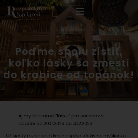
Poďme spolu zistiť,
koľko lásky sa zmestí
do krabice od topánok!
Aj my zbierame “lásku” pre seniorov v
období od 20.11.2023 do 4.12.2023
Už šiesty rok sa celá krajina spája v krásnej myšlienke