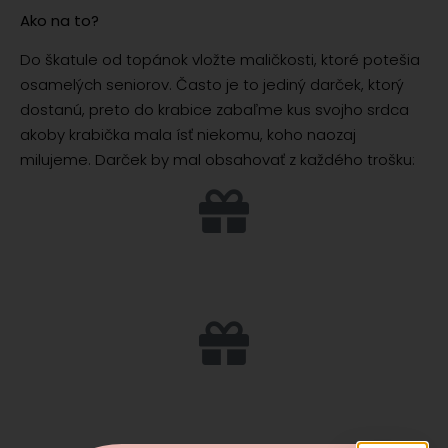
Ako na to?
Do škatule od topánok vložte maličkosti, ktoré potešia
osamelých seniorov. Často je to jediný darček, ktorý
dostanú, preto do krabice zabaľme kus svojho srdca
akoby krabička mala ísť niekomu, koho naozaj
milujeme. Darček by mal obsahovať z každého trošku:
Niečo sladké
keksík, perníčky, cukríky, DIA sladkosti
Niečo slané
tyčinky, slané keksy, praclíky, kukuričné chrumky, krekry…