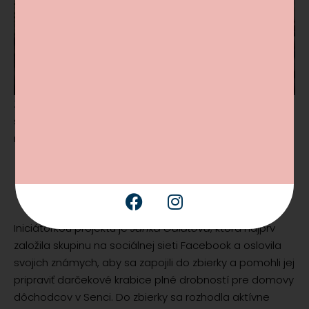
Zabaľte zvlášť spodok a vrch krabice (aby sa dala
skontrolovať) a odovzdajte medzi 20.11.2023 a 4.12.2023
na prevádzke kaviarne na Obchodnej 1 v Miloslavove.
Doteraz táto iniciatíva odovzdala 221 200
škatúľ, zapojilo sa viac ako 1500 zariadení
a 270 dobovoľníkov.
Iniciátorkou projektu je
Janka Galatová
, ktorá najprv
založila skupinu na sociálnej sieti Facebook a oslovila
svojich známych, aby sa zapojili do zbierky a pomohli jej
pripraviť darčekové krabice plné drobností pre domovy
dôchodcov v Senci. Do zbierky sa rozhodla aktívne