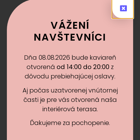
Niečo teplé
VÁŽENÍ
NAVŠTEVNÍCI​​
káva, ovocný čaj, cappuccino, horúca čokoláda, bylinný
čaj…
Dňa 08.08.2026 bude kaviareň
otvorená
od 14:00 do 20:00
z
Niečo mäkké
dôvodu prebiehajúcej oslavy.
teplé ponožky, papučky, rukavice, čiapka, šál, uteráčik…
Aj počas uzatvorenej vnútornej
časti je pre vás otvorená naša
interiérová terasa.
Niečo voňavé
Ďakujeme za pochopenie.
sprchový gél, telové mlieko, krém na ruky, balzam na
pery, parfém…