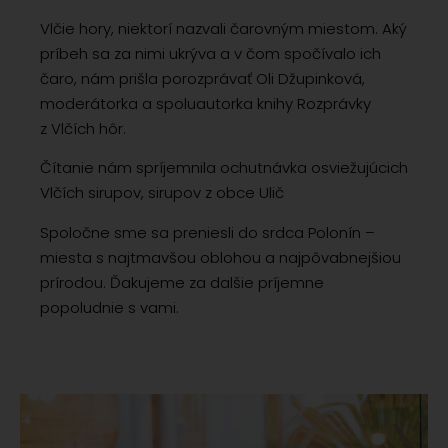
Vlčie hory, niektorí nazvali čarovným miestom. Aký
príbeh sa za nimi ukrýva a v čom spočívalo ich
čaro, nám prišla porozprávať Oli Džupinková,
moderátorka a spoluautorka knihy Rozprávky
z Vlčích hôr.
Čítanie nám spríjemnila ochutnávka osviežujúcich
Vlčích sirupov, sirupov z obce Ulič
Spoločne sme sa preniesli do srdca Polonín –
miesta s najtmavšou oblohou a najpôvabnejšiou
prírodou. Ďakujeme za dalšie príjemne
popoludnie s vami.