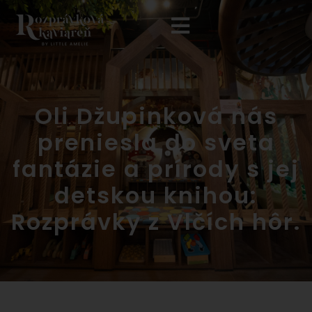
Oli Džupinková nás
preniesla do sveta
fantázie a prírody s jej
detskou knihou:
Rozprávky z Vlčích hôr.