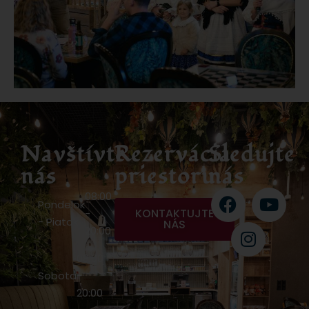
Navštívte
Rezervácia
Sledujte
nás
priestoru
nás
08:00
Pondelok
KONTAKTUJTE
-
- Piatok
NÁS
20:00
08:00
Sobota
-
20:00