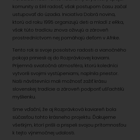
komunity a šíril radosť, však postupom času začal
ustupovať do úzadia. Iniciatíva Dobrá novina,
ktorú od roku 1995 organizujú deti a mladí z eRka,
však túto tradíciu znova oživujú a zároveň
prostredníctvom nej pomáhajú deťom v Afrike.
Tento rok si svoje posolstvo radosti a vianočného
pokoja priniesli aj do Rozprávkovej kaviarni.
Príjemná sviatočná atmosféra, ktorú koledníci
vytvorili svojimi vystúpeniami, naplnila priestor.
Naši návštevníci mali možnosť zažiť krásu
slovenskej tradície a zároveň podporiť ušľachtilú
myšlienku.
Sme vďační, že aj Rozprávková kaviareň bola
súčasťou tohto krásneho projektu. Ďakujeme
všetkým, ktorí prišli a prispeli svojou prítomnosťou
k tejto výnimočnej udalosti.