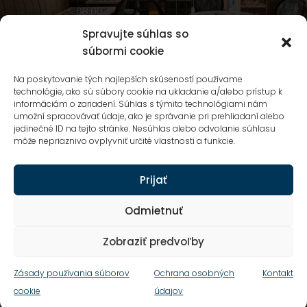
08:00
Nedeľa
-
Spravujte súhlas so
20:00
súbormi cookie
NIVY
Na poskytovanie tých najlepších skúseností používame
technológie, ako sú súbory cookie na ukladanie a/alebo prístup k
CENTRUM
informáciám o zariadení. Súhlas s týmito technológiami nám
Mlynské Nivy
umožní spracovávať údaje, ako je správanie pri prehliadaní alebo
5A,
jedinečné ID na tejto stránke. Nesúhlas alebo odvolanie súhlasu
môže nepriaznivo ovplyvniť určité vlastnosti a funkcie.
Bratislava
Prijať
Odmietnuť
Ochrana osobných údajov
Zobraziť predvoľby
Obchodné podmienky
Kontakt
Zásady používania súborov
Ochrana osobných
Kontakt
© 2024 Všetky práva vyhradené.
cookie
údajov