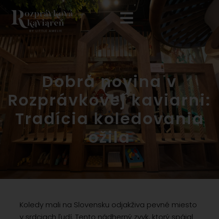
Dobrá novina v
Rozprávkovej kaviarni:
Tradícia koledovania
ožila
Koledy mali na Slovensku odjakživa pevné miesto
v srdciach ľudí. Tento nádherný zvyk, ktorý spájal