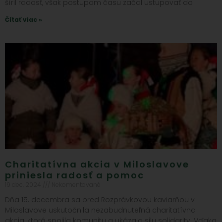
šíril radosť, však postupom času začal ustupovať do
Čítať viac »
Charitatívna akcia v Miloslavove
priniesla radosť a pomoc
19 dec, 2024
Nekomentované
Dňa 15. decembra sa pred Rozprávkovou kaviarňou v
Miloslavove uskutočnila nezabudnuteľná charitatívna
akcia, ktorá spojila komunitu a ukázala silu solidarity. Vďaka