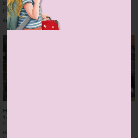
ktorý sa na svojej ceste okolo sveta zastavil aj u nás, aby
potešil všetky detičky. Tento výnimočný
Čítať viac »
Halloweenska detská diskotéka plná
tanca a kostýmov
16 nov, 2024
Nekomentované
Na Halloween sa naša kaviareň premenila na strašidelný