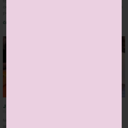
tanečný parket a ožila halloweenskou náladou! Deti v
originálnych kostýmoch zvieratiek, strašidiel či obľúbených
postavičiek sa stretli
Čítať viac »
Jesenné rodinné tvorenie
15 nov, 2024
Nekomentované
Na našom jesennom workshope sme sa presvedčili, že
jeseň môže byť čarovná, farebná a plná radosti. V našom