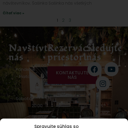
návštevníkov. Šašinka Sašinka nás všetkých
Čítať viac »
1
2
3
Navštívte
Rezervácia
Sledujte
nás
priestoru
nás
08:00
Pondelok
KONTAKTUJTE
-
- Piatok
NÁS
20:00
08:00
Sobota
-
20:00
08:00
Nedeľa
-
Spravujte súhlas so