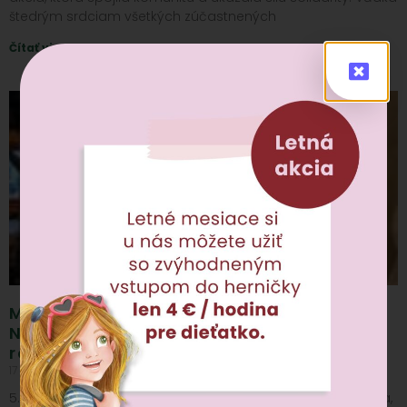
štedrým srdciam všetkých zúčastnených
Čítať viac »
Mikuláš v Rozprávkovej kaviarni:
Nezabudnuteľný zážitok pre deti aj
rodičov
17 dec, 2024
Nekomentované
5. decembra sme v Rozprávkovej kaviarni privítali Mikuláša,