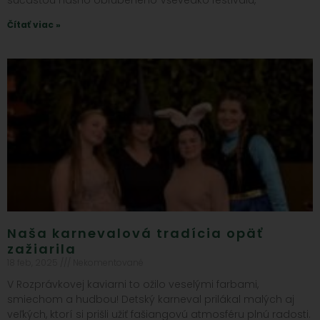
súčasťou nášho obľúbeného Vševedko festivalu,
Čítať viac »
Naša karnevalová tradícia opäť
zažiarila
18 feb, 2025
Nekomentované
V Rozprávkovej kaviarni to ožilo veselými farbami,
smiechom a hudbou! Detský karneval prilákal malých aj
veľkých, ktorí si prišli užiť fašiangovú atmosféru plnú radosti.