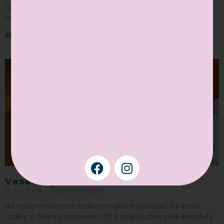
rozprávkovom prostredí sme sa stretli s množstvom
nadšených
Čítať viac »
Veselé vyrezávanie tekvíc
15 nov, 2024
Nekomentované
Na našom tvorivom halloweenskom podujatí sa stretli
rodiny s deťmi pripravené užiť si popoludnie plné kreativity