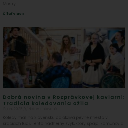
Masky
Čítať viac »
Dobrá novina v Rozprávkovej kaviarni:
Tradícia koledovania ožila
13 jan, 2025
Nekomentované
Koledy mali na Slovensku odjakživa pevné miesto v
srdciach ľudí. Tento nádherný zvyk, ktorý spájal komunity a