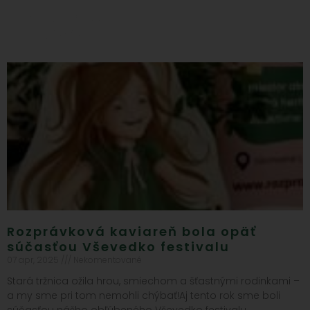
Rozprávková kaviareň bola opäť
súčasťou Vševedko festivalu
07 apr, 2025
Nekomentované
Stará tržnica ožila hrou, smiechom a šťastnými rodinkami –
a my sme pri tom nemohli chýbať!Aj tento rok sme boli