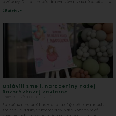
a zábavy. Deti si s nadšením vyrezávali vlastné strašidelné
Čítať viac »
Oslávili sme 1. narodeniny našej
Rozprávkovej kaviarne
11 nov, 2024
Nekomentované
Spoločne sme prežili nezabudnuteľný deň plný radosti,
smiechu a krásnych momentov. Naša Rozprávková
kaviareň oslávila svoje prvé narodeniny a my sme