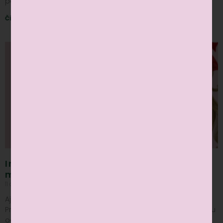
potešil všetky detičky. Tento výnimočný
Čítať viac »
Inšpirácia na vianočné darčeky od
malej Amelie
11 dec, 2024
Nekomentované
Aj vaše Vianoce môžu byť originálne a #madeinslovakia!
Pripravili sme si pre vás inšpiráciu darčekov pre celú rodinu
od našej malej Amelie www.littleamelie.sk. Naša ponuka