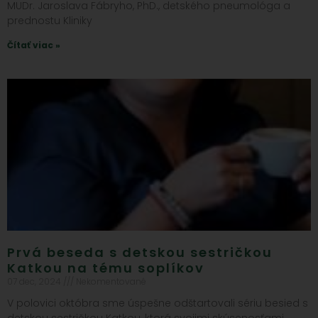
MUDr. Jaroslava Fábryho, PhD., detského pneumológa a
prednostu Kliniky
Čítať viac »
Prvá beseda s detskou sestričkou
Katkou na tému soplíkov
07 dec, 2024
Nekomentované
V polovici októbra sme úspešne odštartovali sériu besied s