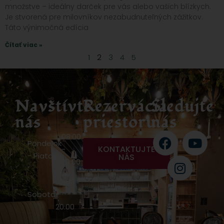
množstve – ideálny darček pre vás alebo vašich blízkych.
Je stvorená pre milovníkov nezabudnuteľných zážitkov.
Táto výnimočná edícia
Čítať viac »
1
2
3
4
5
Navštívte
Rezervácia
Sledujte
nás
priestoru
nás
08:00
Pondelok
KONTAKTUJTE
-
- Piatok
NÁS
20:00
08:00
Sobota
-
20:00