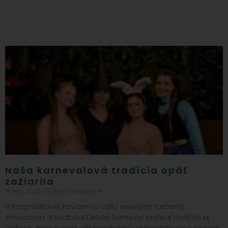
Naša karnevalová tradícia opäť
zažiarila
18 feb, 2025
Nekomentované
V Rozprávkovej kaviarni to ožilo veselými farbami,
smiechom a hudbou! Detský karneval prilákal malých aj