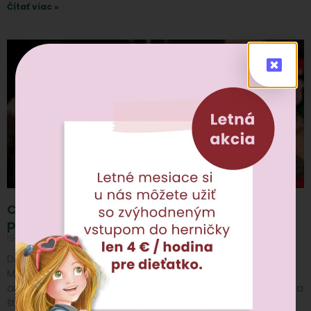
Čítať viac »
Charitatívna akcia v Miloslavove
priniesla radosť a pomoc
19 dec, 2024
Nekomentované
Dňa 15. decembra sa pred Rozprávkovou kaviarňou v
Miloslavove uskutočnila nezabudnuteľná charitatívna
akcia, ktorá spojila komunitu a ukázala silu solidarity. Vďaka
štedrým srdciam všetkých zúčastnených