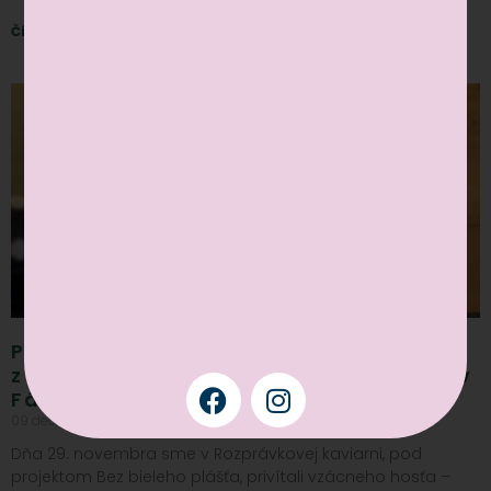
Čítať viac »
Privítali sme špeciálnu návštevu
z Dolného Smokovca – MUDr. Jaroslav
Fábry, PhD.
09 dec, 2024
Nekomentované
Dňa 29. novembra sme v Rozprávkovej kaviarni, pod
projektom Bez bieleho plášťa, privítali vzácneho hosťa –