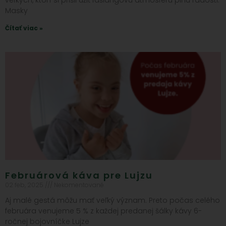
veľkých, ktorí si prišli užiť fašiangovú atmosféru plnú radosti.
Masky
Čítať viac »
Februárová káva pre Lujzu
02 feb, 2025
Nekomentované
Aj malé gestá môžu mať veľký význam. Preto počas celého
februára venujeme 5 % z každej predanej šálky kávy 6-
ročnej bojovníčke Lujze