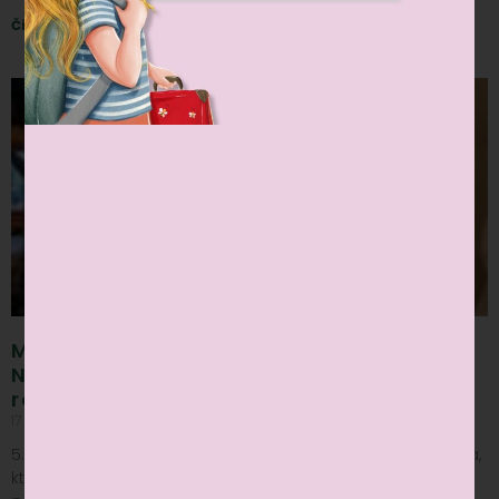
Čítať viac »
Mikuláš v Rozprávkovej kaviarni:
Nezabudnuteľný zážitok pre deti aj
rodičov
17 dec, 2024
Nekomentované
5. decembra sme v Rozprávkovej kaviarni privítali Mikuláša,
ktorý sa na svojej ceste okolo sveta zastavil aj u nás, aby