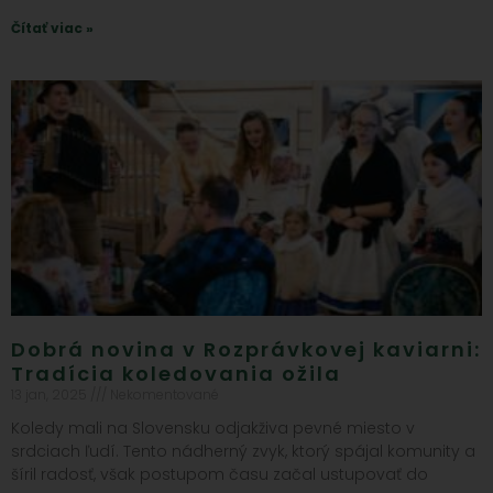
Čítať viac »
Dobrá novina v Rozprávkovej kaviarni:
Tradícia koledovania ožila
13 jan, 2025
Nekomentované
Koledy mali na Slovensku odjakživa pevné miesto v
srdciach ľudí. Tento nádherný zvyk, ktorý spájal komunity a
šíril radosť, však postupom času začal ustupovať do