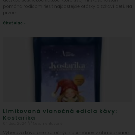
detskou sestričkou Katkou, ktorá svojimi skúsenosťami
pomáha rodičom riešiť najčastejšie otázky o zdraví detí. Na
prvom
Čítať viac »
Limitovaná vianočná edícia kávy:
Kostarika
04 dec, 2024
Nekomentované
Výberová káva pre skutočných gurmánov v obmedzenom