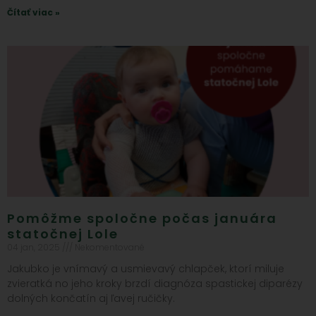
Čítať viac »
Pomôžme spoločne počas januára
statočnej Lole
04 jan, 2025
Nekomentované
Jakubko je vnímavý a usmievavý chlapček, ktorí miluje
zvieratká no jeho kroky brzdí diagnóza spastickej diparézy
dolných končatín aj ľavej ručičky.