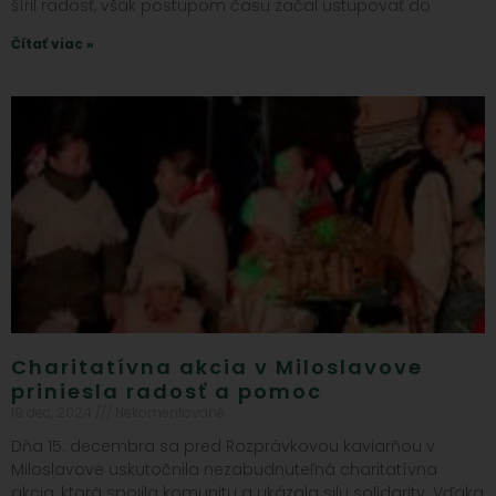
šíril radosť, však postupom času začal ustupovať do
Čítať viac »
Charitatívna akcia v Miloslavove
priniesla radosť a pomoc
19 dec, 2024
Nekomentované
Dňa 15. decembra sa pred Rozprávkovou kaviarňou v
Miloslavove uskutočnila nezabudnuteľná charitatívna
akcia, ktorá spojila komunitu a ukázala silu solidarity. Vďaka