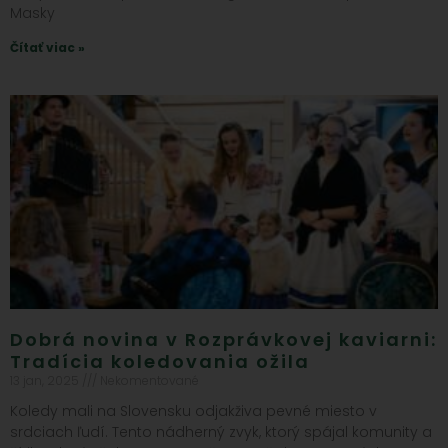
Masky
Čítať viac »
Dobrá novina v Rozprávkovej kaviarni:
Tradícia koledovania ožila
13 jan, 2025
Nekomentované
Koledy mali na Slovensku odjakživa pevné miesto v
srdciach ľudí. Tento nádherný zvyk, ktorý spájal komunity a