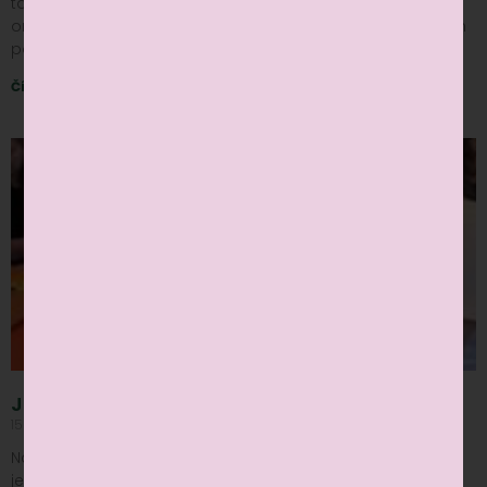
tanečný parket a ožila halloweenskou náladou! Deti v
originálnych kostýmoch zvieratiek, strašidiel či obľúbených
postavičiek sa stretli
Čítať viac »
Jesenné rodinné tvorenie
15 nov, 2024
Nekomentované
Na našom jesennom workshope sme sa presvedčili, že
jeseň môže byť čarovná, farebná a plná radosti. V našom