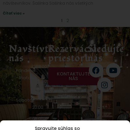
návštevníkov. Šašinka Sašinka nás všetkých
Čítať viac »
1
2
Navštívte
Rezervácia
Sledujte
nás
priestoru
nás
08:00
Pondelok
KONTAKTUJTE
-
- Piatok
NÁS
20:00
08:00
Sobota
-
20:00
08:00
Nedeľa
-
Spravujte súhlas so