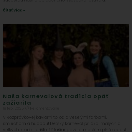
súčasťou nášho obľúbeného Vševedko festivalu,
Čítať viac »
Naša karnevalová tradícia opäť
zažiarila
18 feb, 2025
Nekomentované
V Rozprávkovej kaviarni to ožilo veselými farbami,
smiechom a hudbou! Detský karneval prilákal malých aj
veľkých, ktorí si prišli užiť fašiangovú atmosféru plnú radosti.