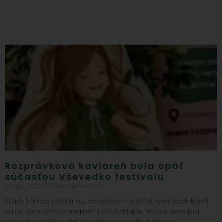
Rozprávková kaviareň bola opäť
súčasťou Vševedko festivalu
07 apr, 2025
Nekomentované
Stará tržnica ožila hrou, smiechom a šťastnými rodinkami –
a my sme pri tom nemohli chýbať!Aj tento rok sme boli