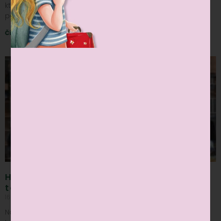
ktorý sa na svojej ceste okolo sveta zastavil aj u nás, aby
potešil všetky detičky. Tento výnimočný
Čítať viac »
Halloweenska detská diskotéka plná
tanca a kostýmov
16 nov, 2024
Nekomentované
Na Halloween sa naša kaviareň premenila na strašidelný