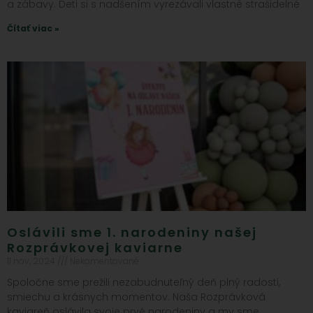
a zábavy. Deti si s nadšením vyrezávali vlastné strašidelné
Čítať viac »
Oslávili sme 1. narodeniny našej
Rozprávkovej kaviarne
11 nov, 2024
Nekomentované
Spoločne sme prežili nezabudnuteľný deň plný radosti,
smiechu a krásnych momentov. Naša Rozprávková
kaviareň oslávila svoje prvé narodeniny a my sme