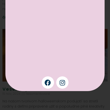
rozprávkovom prostredí sme sa stretli s množstvom
nadšených
Čítať viac »
Veselé vyrezávanie tekvíc
15 nov, 2024
Nekomentované
Na našom tvorivom halloweenskom podujatí sa stretli
rodiny s deťmi pripravené užiť si popoludnie plné kreativity