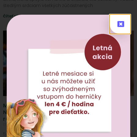
štedrým srdciam všetkých zúčastnených
Čítať viac »
Mikuláš v Rozprávkovej kaviarni:
Nezabudnuteľný zážitok pre deti aj
rodičov
17 dec, 2024
Nekomentované
5. decembra sme v Rozprávkovej kaviarni privítali Mikuláša,